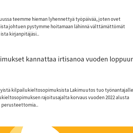
kuussa teemme hieman lyhennettyä työpäivää, joten ovet
omista johtuen pystymme hoitamaan lähinnä välttämättömät
ta kirjanpitäjäsi...
opimukset kannattaa irtisanoa vuoden loppuu
dyistä kilpailukieltosopimuksista Lakimuutos tuo työnantajall
lukieltosopimuksen rajoitusajalta korvaus vuoden 2022 alusta
 perusteettomia...