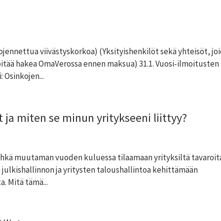
jennettua viivästyskorkoa) (Yksityishenkilöt sekä yhteisöt, jo
 pitää hakea OmaVerossa ennen maksua) 31.1. Vuosi-ilmoitusten
 Osinkojen...
a miten se minun yritykseeni liittyy?
, ehkä muutaman vuoden kuluessa tilaamaan yrityksiltä tavaroita
 julkishallinnon ja yritysten taloushallintoa kehittämään
. Mitä tämä...