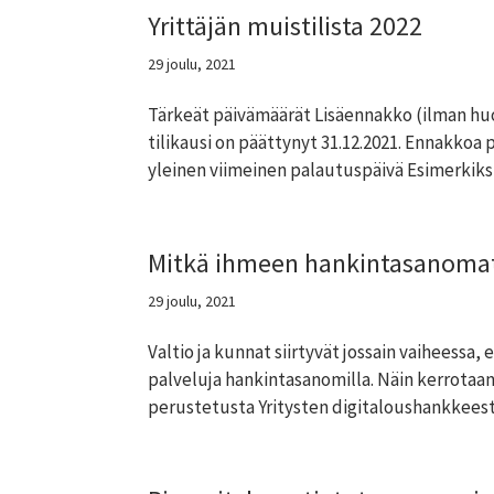
Yrittäjän muistilista 2022
29 joulu, 2021
Tärkeät päivämäärät Lisäennakko (ilman huo
tilikausi on päättynyt 31.12.2021. Ennakkoa
yleinen viimeinen palautuspäivä Esimerkiksi:
Mitkä ihmeen hankintasanomat j
29 joulu, 2021
Valtio ja kunnat siirtyvät jossain vaiheessa
palveluja hankintasanomilla. Näin kerrotaan
perustetusta Yritysten digitaloushankkeesta