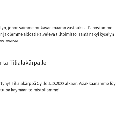
lyn, johon saimme mukavan määrän vastauksia. Panostamme
n ja olemme aidosti Palveleva tilitoimisto. Tämä näkyi kyselyn
yytyväisiä...
nta Tilialakärpälle
irtynyt Tilialakärppä Oy:lle 1.12.2022 alkaen. Asiakkaanamme lö
rvetuloa käymään toimistollamme!