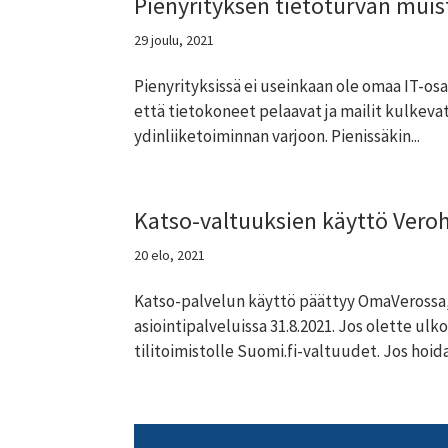
Pienyrityksen tietoturvan muist
29 joulu, 2021
Pienyrityksissä ei useinkaan ole omaa IT-osa
että tietokoneet pelaavat ja mailit kulkevat
ydinliiketoiminnan varjoon. Pienissäkin...
Katso-valtuuksien käyttö Veroh
20 elo, 2021
Katso-palvelun käyttö päättyy OmaVerossa, 
asiointipalveluissa 31.8.2021. Jos olette ulk
tilitoimistolle Suomi.fi-valtuudet. Jos hoida