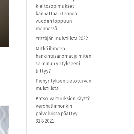
kielto­sopimukset
kannattaa irtisanoa
vuoden loppuun
mennessä
Yrittäjän muistilista 2022
Mitkä ihmeen
hankintasanomat ja miten
se minun yritykseeni
liittyy?
Pienyrityksen tietoturvan
muistilista
Katso-valtuuksien käyttö
Verohallinnonkin
palveluissa päättyy
31.8.2021