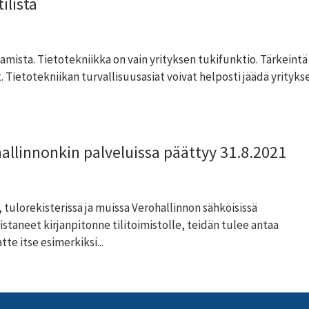
ilista
amista. Tietotekniikka on vain yrityksen tukifunktio. Tärkeintä
. Tietotekniikan turvallisuusasiat voivat helposti jäädä yrityks
allinnonkin palveluissa päättyy 31.8.2021
tulorekisterissä ja muissa Verohallinnon sähköisissä
oistaneet kirjanpitonne tilitoimistolle, teidän tulee antaa
tte itse esimerkiksi...