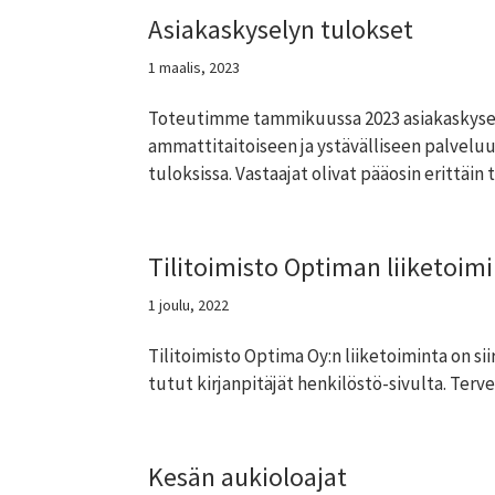
Asiakaskyselyn tulokset
1 maalis, 2023
Toteutimme tammikuussa 2023 asiakaskyse
ammattitaitoiseen ja ystävälliseen palveluu
tuloksissa. Vastaajat olivat pääosin erittäin t
Tilitoimisto Optiman liiketoimi
1 joulu, 2022
Tilitoimisto Optima Oy:n liiketoiminta on si
tutut kirjanpitäjät henkilöstö-sivulta. Te
Kesän aukioloajat