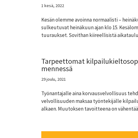
1 kesä, 2022
Kesän olemme avoinna normaalisti – heinä
sulkeutuvat heinäkuun ajan klo 15. Kesäl
tuuraukset. Sovithan kiireellisistä aikatauluis
Tarpeettomat kilpailu­kielto­s
mennessä
29 joulu, 2021
Työnantajalle aina korvausvelvollisuus teh
velvollisuuden maksaa työntekijälle kilpai
alkaen. Muutoksen tavoitteena on vähentää