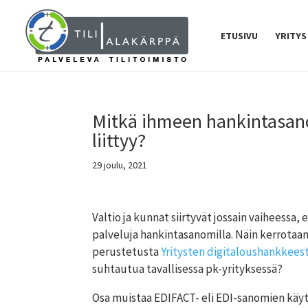
ETUSIVU
YRITYS
Mitkä ihmeen hankintasano
liittyy?
29 joulu, 2021
Valtio ja kunnat siirtyvät jossain vaiheessa
palveluja hankintasanomilla. Näin kerrotaan
perustetusta
Yritysten digitaloushankkees
suhtautua tavallisessa pk-yrityksessä?
Osa muistaa EDIFACT- eli EDI-sanomien käy