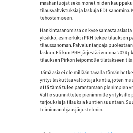
maahantuojat sekä monet niiden kauppakumpp
tilausvahvistuksia ja laskuja EDI-sanomina.
tehostamiseen.
Hankintasanomissa on kyse samasta asiasta 
yksikkö, esimerkiksi PRH tekee tilauksen pa
tilaussanoman. Palveluntarjoaja puolestaan 
laskun. Eli kun PRH järjestää vuonna 2024 p
tilauksen Pirkon leipomolle tilatakseen til
Tämä asia ei ole millään tavalla tämän hetk
yritys laskuttaa valtiota ja kuntia, joten 
että tämä tulee parantamaan pienimpien yri
Valtio suunnittelee pienimmille yrityksille 
tarjouksia ja tilauksia kuntien suuntaan. S
toiminnanohjausjärjestelmiin.