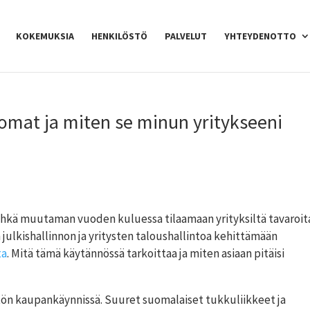
KOKEMUKSIA
HENKILÖSTÖ
PALVELUT
YHTEYDENOTTO
mat ja miten se minun yritykseeni
, ehkä muutaman vuoden kuluessa tilaamaan yrityksiltä tavaroita
 julkishallinnon ja yritysten taloushallintoa kehittämään
ta
. Mitä tämä käytännössä tarkoittaa ja miten asiaan pitäisi
tön kaupankäynnissä. Suuret suomalaiset tukkuliikkeet ja