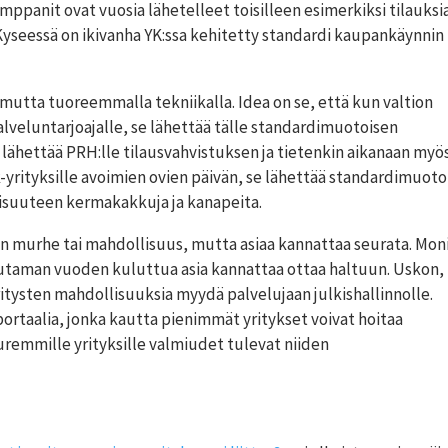
anit ovat vuosia lähetelleet toisilleen esimerkiksi tilauksi
 Kyseessä on ikivanha YK:ssa kehitetty standardi kaupankäynnin
mutta tuoreemmalla tekniikalla. Idea on se, että kun valtion
lveluntarjoajalle, se lähettää tälle standardimuotoisen
lähettää PRH:lle tilausvahvistuksen ja tietenkin aikanaan myö
k-yrityksille avoimien ovien päivän, se lähettää standardimuoto
aisuuteen kermakakkuja ja kanapeita.
en murhe tai mahdollisuus, mutta asiaa kannattaa seurata. Mon
muutaman vuoden kuluttua asia kannattaa ottaa haltuun. Uskon,
tysten mahdollisuuksia myydä palvelujaan julkishallinnolle.
portaalia, jonka kautta pienimmät yritykset voivat hoitaa
uuremmille yrityksille valmiudet tulevat niiden