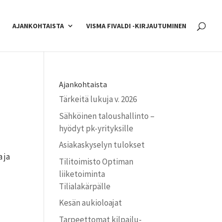
AJANKOHTAISTA
VISMA FIVALDI -KIRJAUTUMINEN
Ajankohtaista
Tärkeitä lukuja v. 2026
Sähköinen taloushallinto –
hyödyt pk-yrityksille
Asiakaskyselyn tulokset
 ja
Tilitoimisto Optiman
liiketoiminta
Tilialakärpälle
Kesän aukioloajat
Tarpeettomat kilpailu­