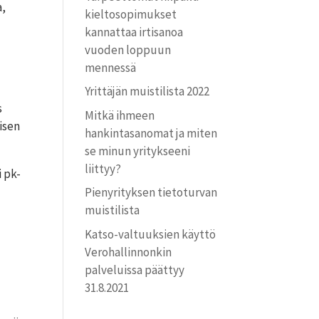
a,
kielto­sopimukset
kannattaa irtisanoa
vuoden loppuun
mennessä
Yrittäjän muistilista 2022
s
Mitkä ihmeen
isen
hankintasanomat ja miten
se minun yritykseeni
liittyy?
i pk-
Pienyrityksen tietoturvan
muistilista
Katso-valtuuksien käyttö
Verohallinnonkin
palveluissa päättyy
31.8.2021