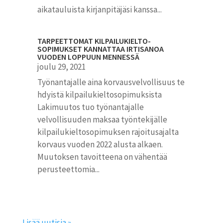
aikatauluista kirjanpitäjäsi kanssa...
TARPEETTOMAT KILPAILU­KIELTO­
SOPIMUKSET KANNATTAA IRTISANOA
VUODEN LOPPUUN MENNESSÄ
joulu 29, 2021
Työnantajalle aina korvausvelvollisuus te
hdyistä kilpailukieltosopimuksista
Lakimuutos tuo työnantajalle
velvollisuuden maksaa työntekijälle
kilpailukieltosopimuksen rajoitusajalta
korvaus vuoden 2022 alusta alkaen.
Muutoksen tavoitteena on vähentää
perusteettomia...
Lisää uutisia »