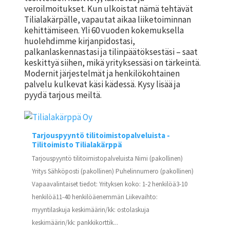
veroilmoitukset. Kun ulkoistat nämä tehtävät
Tilialakärpälle, vapautat aikaa liiketoiminnan
kehittämiseen. Yli 60 vuoden kokemuksella
huolehdimme kirjanpidostasi,
palkanlaskennastasi ja tilinpäätöksestäsi – saat
keskittyä siihen, mikä yrityksessäsi on tärkeintä.
Modernit järjestelmät ja henkilökohtainen
palvelu kulkevat käsi kädessä. Kysy lisää ja
pyydä tarjous meiltä.
Tarjouspyyntö tilitoimistopalveluista -
Tilitoimisto Tilialakärppä
Tarjouspyyntö tilitoimistopalveluista Nimi (pakollinen)
Yritys Sähköposti (pakollinen) Puhelinnumero (pakollinen)
Vapaavalintaiset tiedot: Yrityksen koko: 1-2 henkilöä3-10
henkilöä11-40 henkilöäenemmän Liikevaihto:
myyntilaskuja keskimäärin/kk: ostolaskuja
keskimäärin/kk: pankkikorttik...