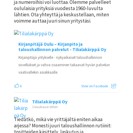
ja numeroihisi voi luottaa. Olemme palvelleet
oululaisia yrityksiä vuodesta 1960-luvulta
lähtien. Ota yhteyttä ja keskustellaan, miten
voimme auttaa juuri sinun yritystäsi.
Kirjanpitäjä Oulu – Kirjanpito ja
taloushallinnon palvelut - Tilialakärppä Oy
Kirjanpitäjä yritykselle - nykyaikaiset taloushallinnon
sovellukset ja vahva osaaminen takaavat hyvän palvelun
vaativallekin asiakkaalle.
6
View on Facebook
Tilialakärppä Oy
1 kuukausi sitten
Tiedätkö, mikä vie yrittäjältä eniten aikaa
arjessa? Monesti juuri taloushallinnon rutiinit:
tositteiden käsittely, laskutus ja