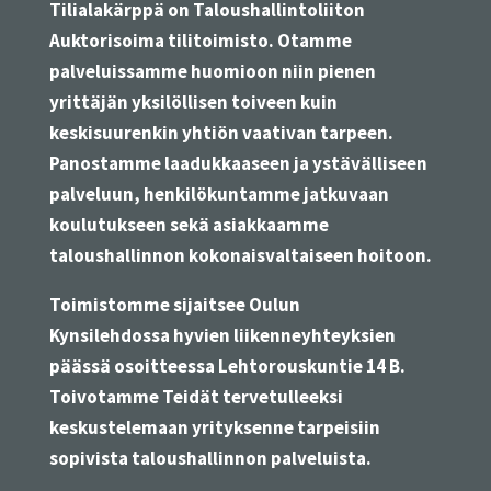
Tilialakärppä on Taloushallintoliiton
Auktorisoima tilitoimisto. Otamme
palveluissamme huomioon niin pienen
yrittäjän yksilöllisen toiveen kuin
keskisuurenkin yhtiön vaativan tarpeen.
Panostamme laadukkaaseen ja ystävälliseen
palveluun, henkilökuntamme jatkuvaan
koulutukseen sekä asiakkaamme
taloushallinnon kokonaisvaltaiseen hoitoon.
Toimistomme sijaitsee Oulun
Kynsilehdossa hyvien liikenneyhteyksien
päässä osoitteessa Lehtorouskuntie 14 B.
Toivotamme Teidät tervetulleeksi
keskustelemaan yrityksenne tarpeisiin
sopivista taloushallinnon palveluista.