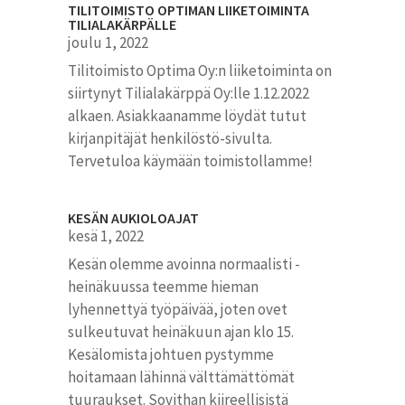
TILITOIMISTO OPTIMAN LIIKETOIMINTA
TILIALAKÄRPÄLLE
joulu 1, 2022
Tilitoimisto Optima Oy:n liiketoiminta on
siirtynyt Tilialakärppä Oy:lle 1.12.2022
alkaen. Asiakkaanamme löydät tutut
kirjanpitäjät henkilöstö-sivulta.
Tervetuloa käymään toimistollamme!
KESÄN AUKIOLOAJAT
kesä 1, 2022
Kesän olemme avoinna normaalisti -
heinäkuussa teemme hieman
lyhennettyä työpäivää, joten ovet
sulkeutuvat heinäkuun ajan klo 15.
Kesälomista johtuen pystymme
hoitamaan lähinnä välttämättömät
tuuraukset. Sovithan kiireellisistä