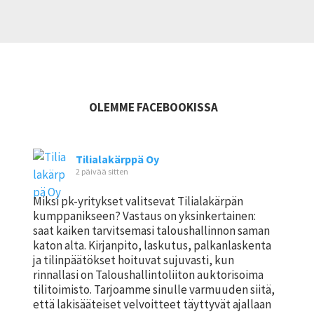
OLEMME FACEBOOKISSA
Tilialakärppä Oy
2 päivää sitten
Miksi pk-yritykset valitsevat Tilialakärpän
kumppanikseen? Vastaus on yksinkertainen:
saat kaiken tarvitsemasi taloushallinnon saman
katon alta. Kirjanpito, laskutus, palkanlaskenta
ja tilinpäätökset hoituvat sujuvasti, kun
rinnallasi on Taloushallintoliiton auktorisoima
tilitoimisto. Tarjoamme sinulle varmuuden siitä,
että lakisääteiset velvoitteet täyttyvät ajallaan