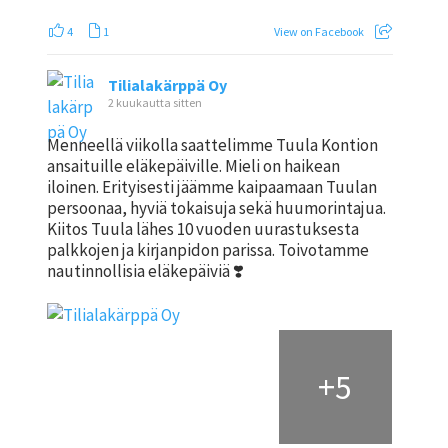
4
1
View on Facebook
Tilialakärppä Oy
2 kuukautta sitten
Menneellä viikolla saattelimme Tuula Kontion
ansaituille eläkepäiville. Mieli on haikean
iloinen. Erityisesti jäämme kaipaamaan Tuulan
persoonaa, hyviä tokaisuja sekä huumorintajua.
Kiitos Tuula lähes 10 vuoden uurastuksesta
palkkojen ja kirjanpidon parissa. Toivotamme
nautinnollisia eläkepäiviä ❣️
+
5