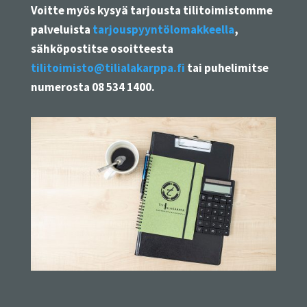
Voitte myös kysyä tarjousta tilitoimistomme
palveluista
tarjouspyyntölomakkeella
,
sähköpostitse osoitteesta
tilitoimisto@tilialakarppa.fi
tai puhelimitse
numerosta 08 534 1400.