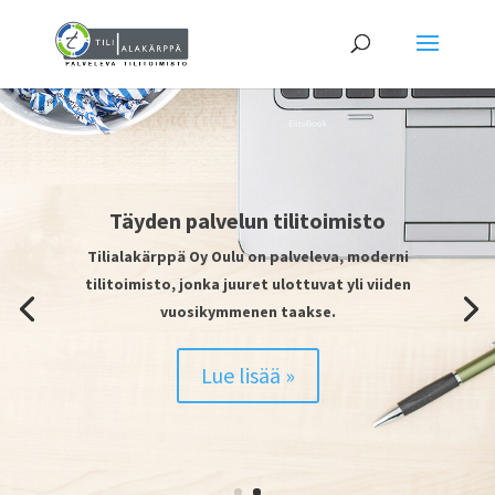
”Nykyaikaiset taloushallinnon sovellukset
yhdistettynä vahvalla osaamisellamme
takaavat hyvän palvelun vaativallekin
asiakkaalle.”
-Mikko Alakärppä, toimitusjohtaja