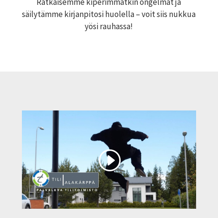
Ratkaisemme kiperimmätkin ongelmat ja
säilytämme kirjanpitosi huolella – voit siis nukkua
yösi rauhassa!