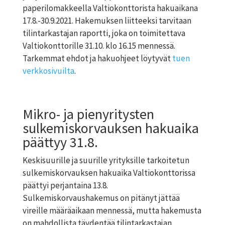
paperilomakkeella Valtiokonttorista hakuaikana
17.8.-30.9.2021. Hakemuksen liitteeksi tarvitaan
tilintarkastajan raportti, joka on toimitettava
Valtiokonttorille 31.10. klo 16.15 mennessä.
Tarkemmat ehdot ja hakuohjeet löytyvät
tuen
verkkosivuilta
.
Mikro- ja pienyritysten
sulkemiskorvauksen hakuaika
päättyy 31.8.
Keskisuurille ja suurille yrityksille tarkoitetun
sulkemiskorvauksen hakuaika Valtiokonttorissa
päättyi perjantaina 13.8.
Sulkemiskorvaushakemus on pitänyt jättää
vireille määräaikaan mennessä, mutta hakemusta
on mahdollista täydentää tilintarkastajan