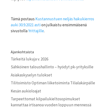
Tämä postaus
Kustannustuen neljäs hakukierros
auki 30.9.2021 asti
on julkaistu ensimmäisenä
sivustolla
Yrittajille
.
Ajankohtaista
Tärkeitä lukuja v. 2026
Sähköinen taloushallinto – hyödyt pk-yrityksille
Asiakaskyselyn tulokset
Tilitoimisto Optiman liiketoiminta Tilialakärpälle
Kesän aukioloajat
Tarpeettomat kilpailu­kielto­sopimukset
kannattaa irtisanoa vuoden loppuun mennessä