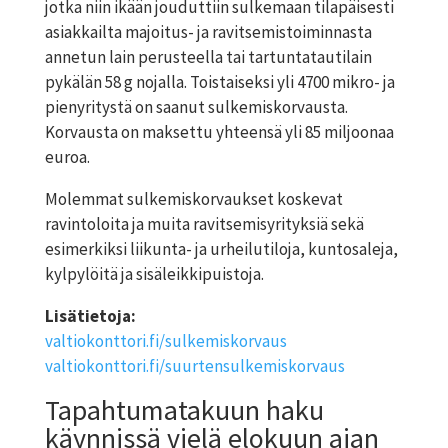
jotka niin ikään jouduttiin sulkemaan tilapäisesti
asiakkailta majoitus- ja ravitsemistoiminnasta
annetun lain perusteella tai tartuntatautilain
pykälän 58 g nojalla. Toistaiseksi yli 4700 mikro- ja
pienyritystä on saanut sulkemiskorvausta.
Korvausta on maksettu yhteensä yli 85 miljoonaa
euroa.
Molemmat sulkemiskorvaukset koskevat
ravintoloita ja muita ravitsemisyrityksiä sekä
esimerkiksi liikunta- ja urheilutiloja, kuntosaleja,
kylpylöitä ja sisäleikkipuistoja.
Lisätietoja:
valtiokonttori.fi/sulkemiskorvaus
valtiokonttori.fi/suurtensulkemiskorvaus
Tapahtumatakuun haku
käynnissä vielä elokuun ajan