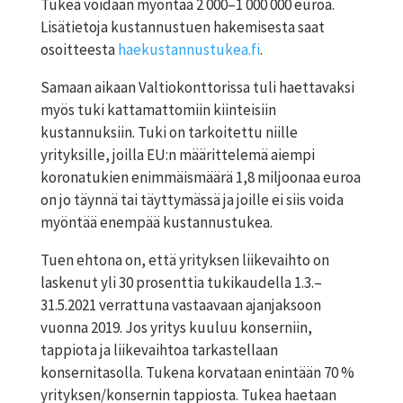
Tukea voidaan myöntää 2 000–1 000 000 euroa.
Lisätietoja kustannustuen hakemisesta saat
osoitteesta
haekustannustukea.fi
.
Samaan aikaan Valtiokonttorissa tuli haettavaksi
myös tuki kattamattomiin kiinteisiin
kustannuksiin. Tuki on tarkoitettu niille
yrityksille, joilla EU:n määrittelemä aiempi
koronatukien enimmäismäärä 1,8 miljoonaa euroa
on jo täynnä tai täyttymässä ja joille ei siis voida
myöntää enempää kustannustukea.
Tuen ehtona on, että yrityksen liikevaihto on
laskenut yli 30 prosenttia tukikaudella 1.3.–
31.5.2021 verrattuna vastaavaan ajanjaksoon
vuonna 2019. Jos yritys kuuluu konserniin,
tappiota ja liikevaihtoa tarkastellaan
konsernitasolla. Tukena korvataan enintään 70 %
yrityksen/konsernin tappiosta. Tukea haetaan