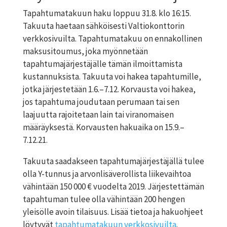
Tapahtumatakuun haku loppuu 31.8. klo 16:15.
Takuuta haetaan sähköisesti Valtiokonttorin
verkkosivuilta. Tapahtumatakuu on ennakollinen
maksusitoumus, joka myönnetään
tapahtumajärjestäjälle tämän ilmoittamista
kustannuksista. Takuuta voi hakea tapahtumille,
jotka järjestetään 1.6.–7.12. Korvausta voi hakea,
jos tapahtuma joudutaan perumaan tai sen
laajuutta rajoitetaan lain tai viranomaisen
määräyksestä. Korvausten hakuaika on 15.9.–
7.12.21.
Takuuta saadakseen tapahtumajärjestäjällä tulee
olla Y-tunnus ja arvonlisäverollista liikevaihtoa
vähintään 150 000 € vuodelta 2019. Järjestettämän
tapahtuman tulee olla vähintään 200 hengen
yleisölle avoin tilaisuus. Lisää tietoa ja hakuohjeet
löytyvät
tapahtumatakuun verkkosivuilta
.