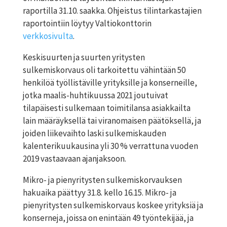
raportilla 31.10. saakka. Ohjeistus tilintarkastajien
raportointiin löytyy Valtiokonttorin
verkkosivulta
.
Keskisuurten ja suurten yritysten
sulkemiskorvaus oli tarkoitettu vähintään 50
henkilöä työllistäville yrityksille ja konserneille,
jotka maalis-huhtikuussa 2021 joutuivat
tilapäisesti sulkemaan toimitilansa asiakkailta
lain määräyksellä tai viranomaisen päätöksellä, ja
joiden liikevaihto laski sulkemiskauden
kalenterikuukausina yli 30 % verrattuna vuoden
2019 vastaavaan ajanjaksoon.
Mikro- ja pienyritysten sulkemiskorvauksen
hakuaika päättyy 31.8. kello 16.15. Mikro- ja
pienyritysten sulkemiskorvaus koskee yrityksiä ja
konserneja, joissa on enintään 49 työntekijää, ja