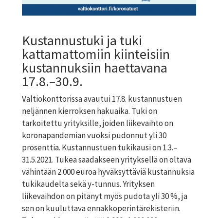
Kustannustuki ja tuki
kattamattomiin kiinteisiin
kustannuksiin haettavana
17.8.–30.9.
Valtiokonttorissa avautui 17.8. kustannustuen
neljännen kierroksen hakuaika. Tuki on
tarkoitettu yrityksille, joiden liikevaihto on
koronapandemian vuoksi pudonnut yli 30
prosenttia. Kustannustuen tukikausi on 1.3.–
31.5.2021. Tukea saadakseen yrityksellä on oltava
vähintään 2 000 euroa hyväksyttäviä kustannuksia
tukikaudelta sekä y-tunnus. Yrityksen
liikevaihdon on pitänyt myös pudota yli 30 %, ja
sen on kuuluttava ennakkoperintärekisteriin.