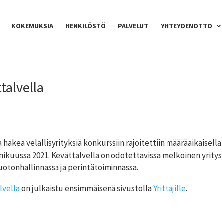
KOKEMUKSIA
HENKILÖSTÖ
PALVELUT
YHTEYDENOTTO
talvella
 hakea velallisyrityksiä konkurssiin rajoitettiin määräaikaisella
mikuussa 2021. Kevättalvella on odotettavissa melkoinen yrity
otonhallinnassa ja perintätoiminnassa.
lvella
on julkaistu ensimmäisenä sivustolla
Yrittajille
.