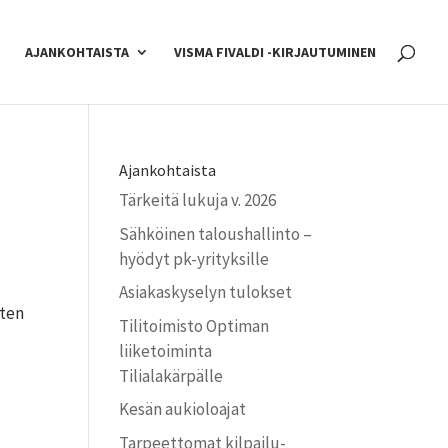
AJANKOHTAISTA
VISMA FIVALDI -KIRJAUTUMINEN
Ajankohtaista
Tärkeitä lukuja v. 2026
Sähköinen taloushallinto –
hyödyt pk-yrityksille
Asiakaskyselyn tulokset
sten
Tilitoimisto Optiman
liiketoiminta
Tilialakärpälle
Kesän aukioloajat
Tarpeettomat kilpailu­