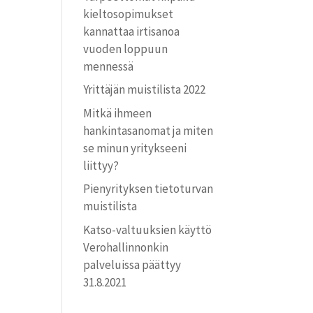
kielto­sopimukset
kannattaa irtisanoa
vuoden loppuun
mennessä
Yrittäjän muistilista 2022
Mitkä ihmeen
hankintasanomat ja miten
se minun yritykseeni
liittyy?
Pienyrityksen tietoturvan
muistilista
Katso-valtuuksien käyttö
Verohallinnonkin
palveluissa päättyy
31.8.2021