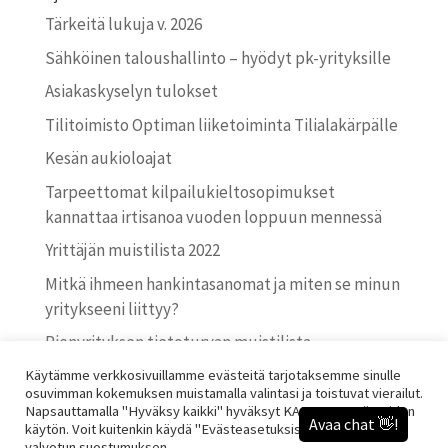
Tärkeitä lukuja v. 2026
Sähköinen taloushallinto – hyödyt pk-yrityksille
Asiakaskyselyn tulokset
Tilitoimisto Optiman liiketoiminta Tilialakärpälle
Kesän aukioloajat
Tarpeettomat kilpailu­kielto­sopimukset
kannattaa irtisanoa vuoden loppuun mennessä
Yrittäjän muistilista 2022
Mitkä ihmeen hankintasanomat ja miten se minun
yritykseeni liittyy?
Pienyrityksen tietoturvan muistilista
Katso-valtuuksien käyttö Verohallinnonkin
Käytämme verkkosivuillamme evästeitä tarjotaksemme sinulle
osuvimman kokemuksen muistamalla valintasi ja toistuvat vierailut.
palveluissa päättyy 31.8.2021
Napsauttamalla "Hyväksy kaikki" hyväksyt KAIKKIEN evästeiden
käytön. Voit kuitenkin käydä "Evästeasetuksissa" antaaksesi
valvotun suostumuksen.