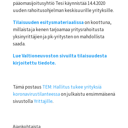
pääomasijoitusyhtiö Tesi käynnistää 14.4.2020
uuden rahoitusohjelman keskisuurille yrityksille.
Tilaisuuden esitysmateriaalissa
on koottuna,
millaista ja kenen tarjoamaa yritysrahoitusta
yksinyrittäjien ja pk-yritysten on mahdollista
saada.
Lue Valtioneuvoston sivuilta tilaisuudesta
kirjoitettu tiedote.
Tämä postaus
TEM: Hallitus tukee yrityksiä
koronavirustilanteessa
on julkaistu ensimmäisenä
sivustolla
Yrittajille
.
Ajankohtaista