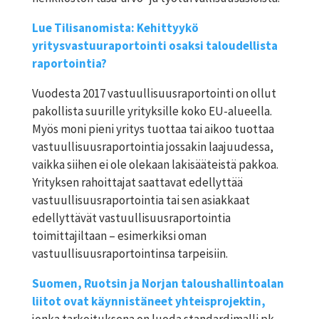
Lue Tilisanomista: Kehittyykö
yritysvastuuraportointi osaksi taloudellista
raportointia?
Vuodesta 2017 vastuullisuusraportointi on ollut
pakollista suurille yrityksille koko EU-alueella.
Myös moni pieni yritys tuottaa tai aikoo tuottaa
vastuullisuusraportointia jossakin laajuudessa,
vaikka siihen ei ole olekaan lakisääteistä pakkoa.
Yrityksen rahoittajat saattavat edellyttää
vastuullisuusraportointia tai sen asiakkaat
edellyttävät vastuullisuusraportointia
toimittajiltaan – esimerkiksi oman
vastuullisuusraportointinsa tarpeisiin.
Suomen, Ruotsin ja Norjan taloushallintoalan
liitot ovat käynnistäneet yhteisprojektin,