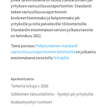
jonka tarkoituksena on luoda standardimalli pk-
yrityksen vastuullisuusraportointiin. Standardi
tekee vastuullisuusraportoinnin
konkreettisemmaksi ja helpommaksi pk-
yrityksille ja niitä palveleville tilitoimistoille.
Standardin ensimmäisen version julkaisutavoite
on helmikuu 2021.
Tämä postaus
Pohjoismainen standardi
vastuullisuusraportointiin kehitteillä
on julkaistu
ensimmäisenä sivustolla
Yrittajille
.
Ajankohtaista
Tärkeitä lukuja v. 2026
Sähköinen taloushallinto – hyödyt pk-yrityksille
Asiakaskyselyn tulokset