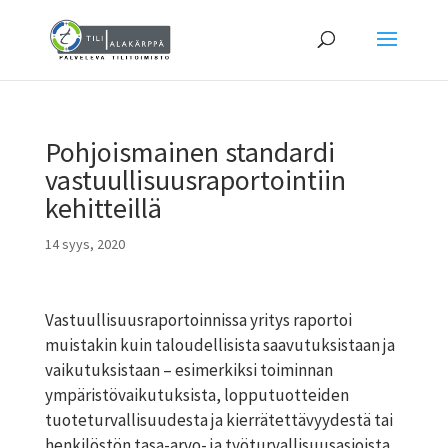
Pohjoismainen standardi
vastuullisuusraportointiin
kehitteillä
14 syys, 2020
Vastuullisuusraportoinnissa yritys raportoi
muistakin kuin taloudellisista saavutuksistaan ja
vaikutuksistaan – esimerkiksi toiminnan
ympäristövaikutuksista, lopputuotteiden
tuoteturvallisuudesta ja kierrätettävyydestä tai
henkilöstön tasa-arvo- ja työturvallisuusasioista.