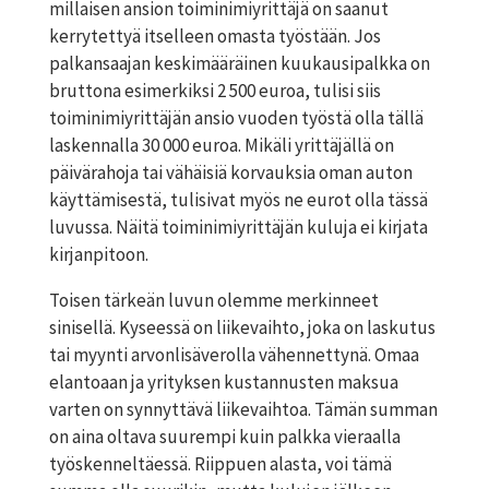
millaisen ansion toiminimiyrittäjä on saanut
kerrytettyä itselleen omasta työstään. Jos
palkansaajan keskimääräinen kuukausipalkka on
bruttona esimerkiksi 2 500 euroa, tulisi siis
toiminimiyrittäjän ansio vuoden työstä olla tällä
laskennalla 30 000 euroa. Mikäli yrittäjällä on
päivärahoja tai vähäisiä korvauksia oman auton
käyttämisestä, tulisivat myös ne eurot olla tässä
luvussa. Näitä toiminimiyrittäjän kuluja ei kirjata
kirjanpitoon.
Toisen tärkeän luvun olemme merkinneet
sinisellä
. Kyseessä on liikevaihto, joka on laskutus
tai myynti arvonlisäverolla vähennettynä. Omaa
elantoaan ja yrityksen kustannusten maksua
varten on synnyttävä liikevaihtoa. Tämän summan
on aina oltava suurempi kuin palkka vieraalla
työskenneltäessä. Riippuen alasta, voi tämä