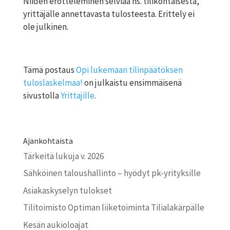
Niiden erotteleminen selviää ns. tilikohtaisesta,
yrittäjälle annettavasta tulosteesta. Erittely ei
ole julkinen.
Tämä postaus
Opi lukemaan tilinpäätöksen
tuloslaskelmaa!
on julkaistu ensimmäisenä
sivustolla
Yrittajille
.
Ajankohtaista
Tärkeitä lukuja v. 2026
Sähköinen taloushallinto – hyödyt pk-yrityksille
Asiakaskyselyn tulokset
Tilitoimisto Optiman liiketoiminta Tilialakärpälle
Kesän aukioloajat