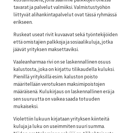
tavarat ja palvelut valmiiksi. Valmistustyöhön
liittyvät alihankintapalvelut ovat tässä ryhmässä
erikseen.
Ruskeat
useat rivit kuvaavat sekä työntekijöiden
että omistajien palkkoja ja sosiaalikuluja, jotka
jäävät yrityksen maksettaviksi.
Vaaleanharmaa
rivi on se laskennallinen osuus
kalustosta, joka on kirjattu tilikaudella kuluksi.
Pienillä yrityksillä esim. kaluston poisto
määritellään verotuksen maksimipoistojen
määräisenä. Kulukirjaus on laskennallinen erä ja
sen suuruutta on vaikea saada totuuden
mukaiseksi.
Violettiin
lukuun kirjataan yrityksen kiinteitä
kuluja ja luku on useimmiten suuri summa.