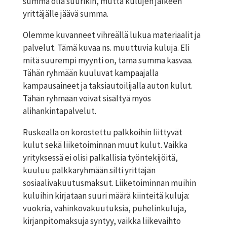
summa olla suurikin, mutta kulujen jälkeen
yrittäjälle jäävä summa.
Olemme kuvanneet
vihreällä
lukua materiaalit ja
palvelut. Tämä kuvaa ns. muuttuvia kuluja. Eli
mitä suurempi myynti on, tämä summa kasvaa.
Tähän ryhmään kuuluvat kampaajalla
kampausaineet ja taksiautoilijalla auton kulut.
Tähän ryhmään voivat sisältyä myös
alihankintapalvelut.
Ruskealla
on korostettu palkkoihin liittyvät
kulut sekä liiketoiminnan muut kulut. Vaikka
yrityksessä ei olisi palkallisia työntekijöitä,
kuuluu palkkaryhmään silti yrittäjän
sosiaalivakuutusmaksut. Liiketoiminnan muihin
kuluihin kirjataan suuri määrä kiinteitä kuluja:
vuokria, vahinkovakuutuksia, puhelinkuluja,
kirjanpitomaksuja syntyy, vaikka liikevaihto