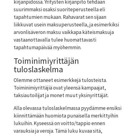
kirjanpidossa. Yritysten kirjanpito tehdään
suurimmaksi osaksi suoriteperusteella eli
tapahtumien mukaan. Rahavarat sen sijaan
liikkuvat usein maksuperusteella, ja esimerkiksi
arvonlisäveron maksu vaikkapa käteismaksuja
vastaanottavalla tulee huomattavasti
tapahtumapäivää myöhemmin.
Toiminimiyrittäjän
tuloslaskelma
Olemme ottaneet esimerkkejä tulosteista.
Toiminimiyrittäjiä ovat yleensä kampaajat,
taksiautoilijat ja monet muut yksinyrittäjät.
Alla olevassa tuloslaskelmassa pyydämme ensiksi
kiinnittämään huomiota
punaisella
merkittyihin
lukuihin. Kyseessä on voitto/tappio ennen
varauksia ja veroja. Tämä luku kuvaa sitä,