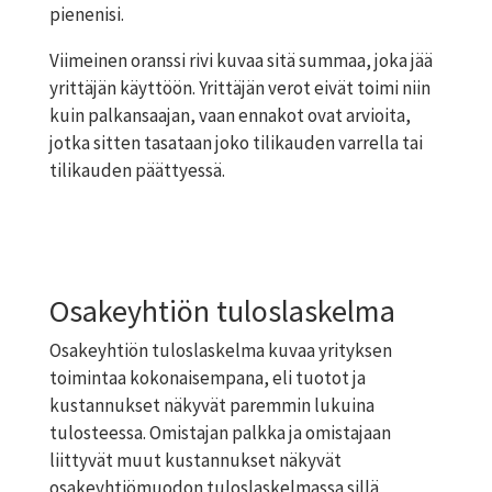
pienenisi.
Viimeinen
oranssi
rivi kuvaa sitä summaa, joka jää
yrittäjän käyttöön. Yrittäjän verot eivät toimi niin
kuin palkansaajan, vaan ennakot ovat arvioita,
jotka sitten tasataan joko tilikauden varrella tai
tilikauden päättyessä.
Osakeyhtiön tuloslaskelma
Osakeyhtiön tuloslaskelma kuvaa yrityksen
toimintaa kokonaisempana, eli tuotot ja
kustannukset näkyvät paremmin lukuina
tulosteessa. Omistajan palkka ja omistajaan
liittyvät muut kustannukset näkyvät
osakeyhtiömuodon tuloslaskelmassa sillä