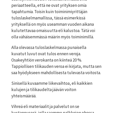
periaatteella, että ne ovat yrityksen omia
tapahtumia. Toisin kuin toiminimiyrittäjän
tuloslaskelmamallissa, tässä esimerkissä
yrityksellä on myös useamman vuoden aikana
kulutettavaa omaisuutta eli kalustoa. Tätä voi
olla vähäisemmässä määrin myös toiminimillä.
Alla olevassa tuloslaskelmassa
punaisella
kuvatut luvut ovat tulos ennen veroja.
Osakeyhtiön verokanta on kiinteä 20 %.
Tappiollisen tilikauden veroa ei kirjata, mutta sen
saa hyödykseen mahdollisesta tulevasta voitosta.
Sinisellä
kuvaamme liikevaihtoa, eli kaikkien
kulujen ja tilikaudelta jäävän voiton
yhteismäärää.
Vihreä
eli materiaalit ja palvelut on se
kustannuserä, jolla saamme palkkojen ohessa