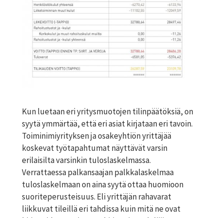
Kun luetaan eri yritysmuotojen tilinpäätöksiä, on
syytä ymmärtää, että eri asiat kirjataan eri tavoin.
Toiminimiyrityksen ja osakeyhtiön yrittäjää
koskevat työtapahtumat näyttävät varsin
erilaisilta varsinkin tuloslaskelmassa.
Verrattaessa palkansaajan palkkalaskelmaa
tuloslaskelmaan on aina syytä ottaa huomioon
suoriteperusteisuus. Eli yrittäjän rahavarat
liikkuvat tileillä eri tahdissa kuin mitä ne ovat